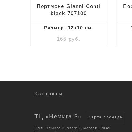
Conti
Портмоне Gianni Conti
По
1
black 707100
м.
Размер: 12x10 см.
165 руб.
Контакты
ТЦ «Немига 3»
Карта проезда
ул. Немига 3, этаж 2, магазин №49