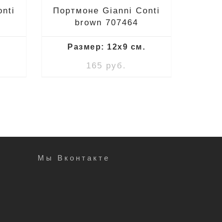
nti
Портмоне Gianni Conti
Порт
brown 707464
.
Размер: 12x9 см.
Ра
165 руб.
Мы Вконтакте